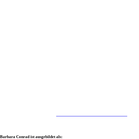
Personal Training bei Brustkrebs
Erfahren Sie mehr auf
WWW.BARBARA-CONRAD.DE
Barbara Conrad ist ausgebildet als: