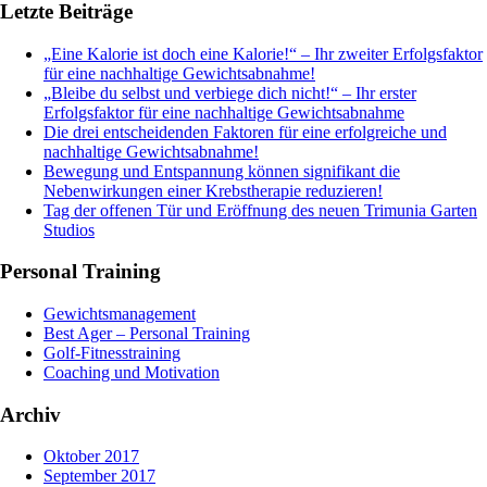
Letzte Beiträge
„Eine Kalorie ist doch eine Kalorie!“ – Ihr zweiter Erfolgsfaktor
für eine nachhaltige Gewichtsabnahme!
„Bleibe du selbst und verbiege dich nicht!“ – Ihr erster
Erfolgsfaktor für eine nachhaltige Gewichtsabnahme
Die drei entscheidenden Faktoren für eine erfolgreiche und
nachhaltige Gewichtsabnahme!
Bewegung und Entspannung können signifikant die
Nebenwirkungen einer Krebstherapie reduzieren!
Tag der offenen Tür und Eröffnung des neuen Trimunia Garten
Studios
Personal Training
Gewichtsmanagement
Best Ager – Personal Training
Golf-Fitnesstraining
Coaching und Motivation
Archiv
Oktober 2017
September 2017